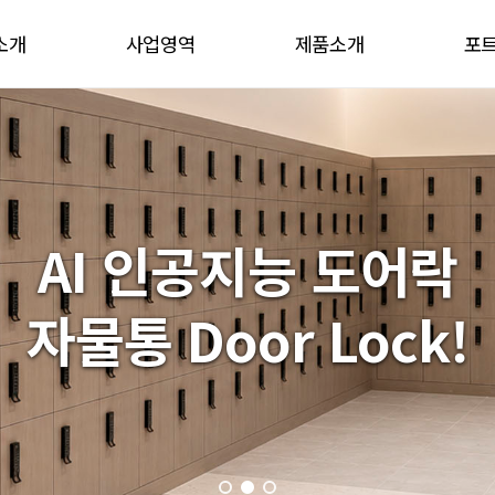
소개
사업영역
제품소개
포
말
사업영역
제품소개
혁
기타제품
 길
AI 인공지능 도어락
자물통 Door Lock!