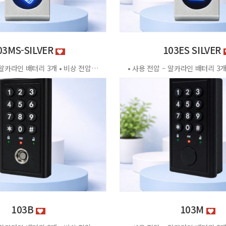
03MS-SILVER
103ES SILVER
• 사용 전압 – 알카라인 배터리 3개 • 비상 전압 - DC3.2V±0.2V • 전력 소비량 – 정전류 : ≤30μA 동작전류 : ≤150 MA • 사용 환경 – 온도 : 0℃ ~ +70℃ 습도 : RH 20% ~ RH95%RH 사용방법 < 잠금방법 > - 비밀번호 4자리 숫자를 입력하면 문이 자동으로 잠깁니다. < 찾는방법> - 입력했던 비밀번호 4자리 숫자를 누르면 자동으로 문이 열립니다. - 비밀번호를 잊었을 경우 마스터키 사용 가능 특징 - 마스터키 10개까지 등록가능 - 버튼 백라이트 - 배터리 방전 시 외부전원 공급기 사용가능 - 자동/수동 잠금 설정 가능 - 마스터 비밀번호 설정 가능 - 무음모드 가능 - 13.56MHZ [이 게시물은 관리자님에 의해 2026-06-18 11:43:04 제품소개에서 복사 됨]
103B
103M