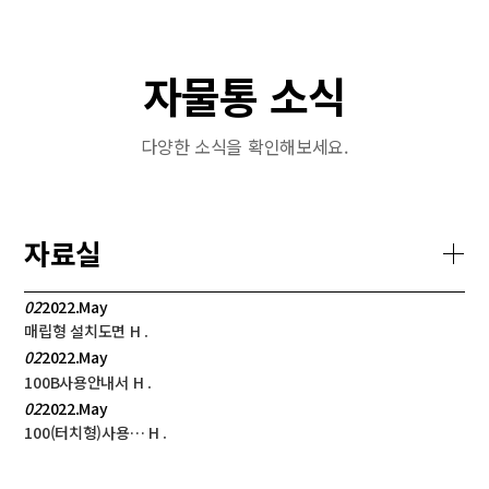
자물통 소식
다양한 소식을 확인해보세요.
자료실
02
2022.May
매립형 설치도면
H
.
02
2022.May
100B사용안내서
H
.
02
2022.May
100(터치형)사용…
H
.