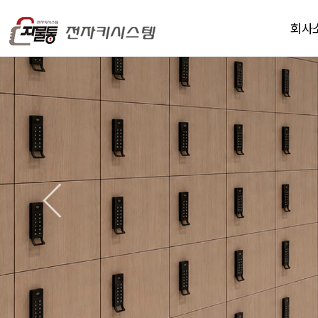
회사
인사
연
오시는