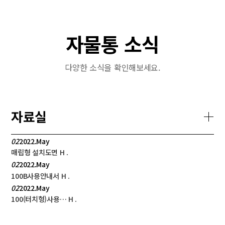
자물통 소식
다양한 소식을 확인해보세요.
자료실
02
2022.May
매립형 설치도면
H
.
02
2022.May
100B사용안내서
H
.
02
2022.May
100(터치형)사용…
H
.