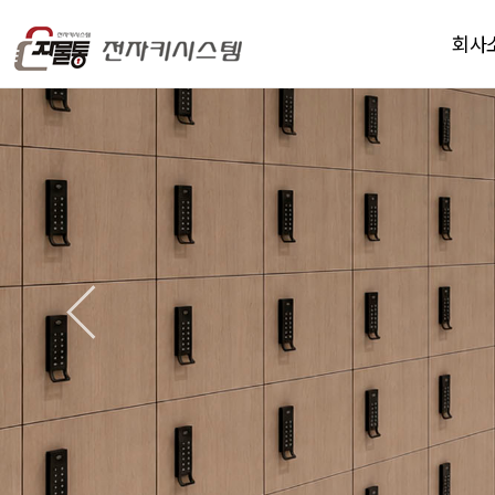
회사
인사
연
오시는