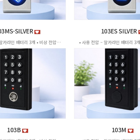
03MS-SILVER
103ES SILVER
• 사용 전압 – 알카라인 배터리 3개 • 비상 전압 - DC3.2V±0.2V • 전력 소비량 – 정전류 : ≤30μA 동작전류 : ≤150 MA • 사용 환경 – 온도 : 0℃ ~ +70℃ 습도 : RH 20% ~ RH95%RH 사용방법 < 잠금방법 > - 비밀번호 4자리 숫자를 입력하면 문이 자동으로 잠깁니다. < 찾는방법> - 입력했던 비밀번호 4자리 숫자를 누르면 자동으로 문이 열립니다. - 비밀번호를 잊었을 경우 마스터키 사용 가능 특징 - 마스터키 10개까지 등록가능 - 버튼 백라이트 - 배터리 방전 시 외부전원 공급기 사용가능 - 자동/수동 잠금 설정 가능 - 마스터 비밀번호 설정 가능 - 무음모드 가능 - 13.56MHZ [이 게시물은 관리자님에 의해 2026-06-18 11:43:04 제품소개에서 복사 됨]
103B
103M