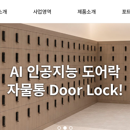
소개
사업영역
제품소개
포
말
사업영역
제품소개
혁
기타제품
 길
AI 인공지능 도어락
자물통 Door Lock!