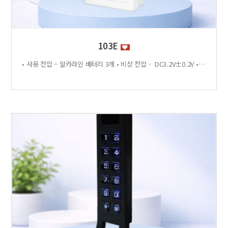
103E
• 사용 전압 – 알카라인 배터리 3개 • 비상 전압 - DC3.2V±0.2V • 전력 소비량 – 정전류 : ≤30μA 동작전류 : ≤150 MA • 사용 환경 – 온도 : 0℃ ~ +70℃ 습도 : RH 20% ~ RH95%RH 사용방법 < 잠금방법 > - 비밀번호 4자리 숫자를 입력하면 문이 자동으로 잠깁니다. < 찾는방법> - 입력했던 비밀번호 4자리 숫자를 누르면 자동으로 문이 열립니다. - 비밀번호를 잊었을 경우 마스터키 사용 가능 특징 - 마스터키 10개까지 등록가능 - 버튼 백라이트 - 배터리 방전 시 외부전원 공급기 사용가능 - 자동/수동 잠금 설정 가능 - 마스터 비밀번호 설정 가능 - 무음모드 가능 - 125Khz [이 게시물은 관리자님에 의해 2026-06-18 11:43:04 제품소개에서 복사 됨]