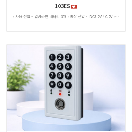
103ES
• 사용 전압 – 알카라인 배터리 3개 • 비상 전압 - DC3.2V±0.2V • 전력 소비량 – 정전류 : ≤30μA 동작전류 : ≤150 MA • 사용 환경 – 온도 : 0℃ ~ +70℃ 습도 : RH 20% ~ RH95%RH 사용방법 < 잠금방법 > - 비밀번호 4자리 숫자를 입력하면 문이 자동으로 잠깁니다. < 찾는방법> - 입력했던 비밀번호 4자리 숫자를 누르면 자동으로 문이 열립니다. - 비밀번호를 잊었을 경우 마스터키 사용 가능 특징 - 마스터키 10개까지 등록가능 - 버튼백라이트 - 배터리 방전 시 외부전원 공급기 사용가능 - 자동/수동 잠금 설정 가능 - 마스터 비밀번호 설정 가능 - 무음모드 가능 - 125Khz [이 게시물은 관리자님에 의해 2026-06-18 11:43:04 제품소개에서 복사 됨]