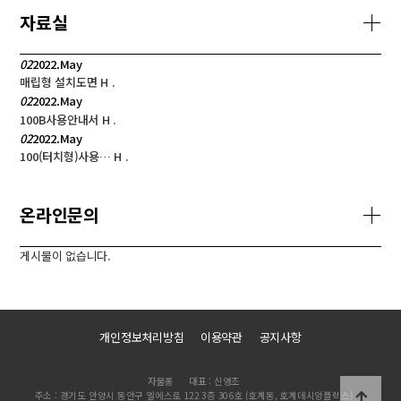
자료실
02
2022.May
매립형 설치도면
H
.
02
2022.May
100B사용안내서
H
.
02
2022.May
100(터치형)사용…
H
.
온라인문의
게시물이 없습니다.
개인정보처리방침
이용약관
공지사항
자물통
대표 : 신영조
주소 : 경기도 안양시 동안구 엘에스로 122 3층 306호 (호계동, 호계데시앙플렉스)