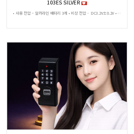
103ES SILVER
• 사용 전압 – 알카라인 배터리 3개 • 비상 전압 - DC3.2V±0.2V • 전력 소비량 – 정전류 : ≤30μA 동작전류 : ≤150 MA • 사용 환경 – 온도 : 0℃ ~ +70℃ 습도 : RH 20% ~ RH95%RH 사용방법 < 잠금방법 > - 비밀번호 4자리 숫자를 입력하면 문이 자동으로 잠깁니다. < 찾는방법> - 입력했던 비밀번호 4자리 숫자를 누르면 자동으로 문이 열립니다. - 비밀번호를 잊었을 경우 마스터키 사용 가능 특징 - 마스터키 10개까지 등록가능 - 버튼백라이트 - 배터리 방전 시 외부전원 공급기 사용가능 - 자동/수동 잠금 설정 가능 - 마스터 비밀번호 설정 가능 - 무음모드 가능 - 125Khz