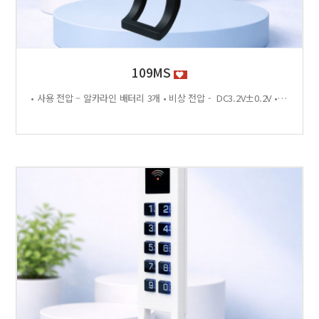
109MS
• 사용 전압 – 알카라인 배터리 3개 • 비상 전압 - DC3.2V±0.2V • 전력 소비량 – 정전류 : ≤30μA 동작전류 : ≤150 MA • 사용 환경 – 온도 : 0℃ ~ +70℃ 습도 : RH 20% ~ RH95%RH 사용방법 < 잠금방법 > - 비밀번호 4자리 숫자를 입력하면 문이 자동으로 잠깁니다. < 찾는방법> - 입력했던 비밀번호 4자리 숫자를 누르면 자동으로 문이 열립니다. - 비밀번호를 잊었을 경우 마스터키 사용 가능 특징 - 마스터키 10개까지 등록가능 - 버튼 백라이트 - 배터리 방전 시 외부전원 공급기 사용가능 - 자동/수동 잠금 설정 가능 - 마스터 비밀번호 설정 가능 - 무음모드 가능 - 13.56MHZ