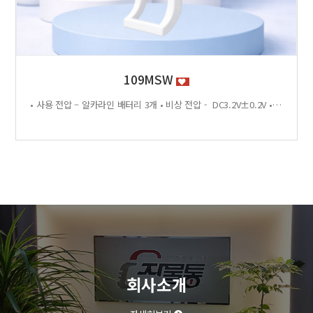
109MSW
• 사용 전압 – 알카라인 배터리 3개 • 비상 전압 - DC3.2V±0.2V • 전력 소비량 – 정전류 : ≤30μA 동작전류 : ≤150 MA • 사용 환경 – 온도 : 0℃ ~ +70℃ 습도 : RH 20% ~ RH95%RH 사용방법 < 잠금방법 > - 비밀번호 4자리 숫자를 입력하면 문이 자동으로 잠깁니다. < 찾는방법> - 입력했던 비밀번호 4자리 숫자를 누르면 자동으로 문이 열립니다. - 비밀번호를 잊었을 경우 마스터키 사용 가능 특징 - 마스터키 10개까지 등록가능 - 버튼 백라이트 - 배터리 방전 시 외부전원 공급기 사용가능 - 자동/수동 잠금 설정 가능 - 마스터 비밀번호 설정 가능 - 무음모드 가능 - 13.56MHZ [이 게시물은 관리자님에 의해 2026-06-18 11:43:04 제품소개에서 복사 됨]
회사소개