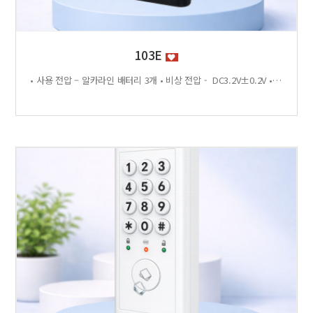
103E
• 사용 전압 – 알카라인 배터리 3개 • 비상 전압 - DC3.2V±0.2V • 전력 소비량 – 정전류 : ≤30μA 동작전류 : ≤150 MA • 사용 환경 – 온도 : 0℃ ~ +70℃ 습도 : RH 20% ~ RH95%RH 사용방법 < 잠금방법 > - 비밀번호 4자리 숫자를 입력하면 문이 자동으로 잠깁니다. < 찾는방법> - 입력했던 비밀번호 4자리 숫자를 누르면 자동으로 문이 열립니다. - 비밀번호를 잊었을 경우 마스터키 사용 가능 특징 - 마스터키 10개까지 등록가능 - 버튼 백라이트 - 배터리 방전 시 외부전원 공급기 사용가능 - 자동/수동 잠금 설정 가능 - 마스터 비밀번호 설정 가능 - 무음모드 가능 - 125Khz