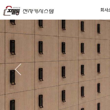
회사
인사
연
오시는