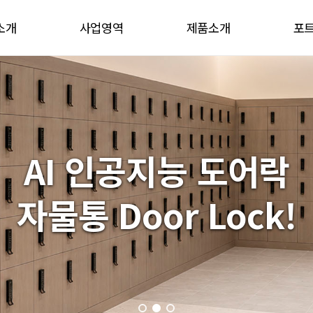
소개
사업영역
제품소개
포
말
사업영역
제품소개
혁
기타제품
 길
AI 인공지능 도어락
자물통 Door Lock!