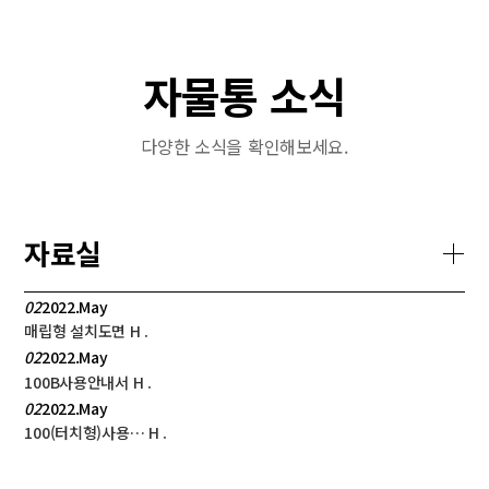
자물통 소식
다양한 소식을 확인해보세요.
자료실
02
2022.May
매립형 설치도면
H
.
02
2022.May
100B사용안내서
H
.
02
2022.May
100(터치형)사용…
H
.