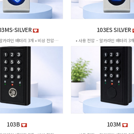
03MS-SILVER
103ES SILVER
• 사용 전압 – 알카라인 배터리 3개 • 비상 전압 - DC3.2V±0.2V • 전력 소비량 – 정전류 : ≤30μA 동작전류 : ≤150 MA • 사용 환경 – 온도 : 0℃ ~ +70℃ 습도 : RH 20% ~ RH95%RH 사용방법 < 잠금방법 > - 비밀번호 4자리 숫자를 입력하면 문이 자동으로 잠깁니다. < 찾는방법> - 입력했던 비밀번호 4자리 숫자를 누르면 자동으로 문이 열립니다. - 비밀번호를 잊었을 경우 마스터키 사용 가능 특징 - 마스터키 10개까지 등록가능 - 버튼 백라이트 - 배터리 방전 시 외부전원 공급기 사용가능 - 자동/수동 잠금 설정 가능 - 마스터 비밀번호 설정 가능 - 무음모드 가능 - 13.56MHZ [이 게시물은 관리자님에 의해 2026-06-18 11:43:04 제품소개에서 복사 됨]
103B
103M