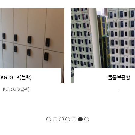
물품보관함
109ES
.